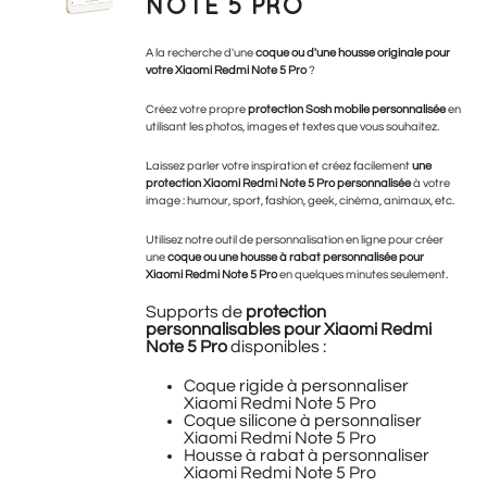
NOTE 5 PRO
A la recherche d'une
coque ou d'une housse originale pour
votre Xiaomi Redmi Note 5 Pro
?
Créez votre propre
protection Sosh mobile personnalisée
en
utilisant les photos, images et textes que vous souhaitez.
Laissez parler votre inspiration et créez facilement
une
protection Xiaomi Redmi Note 5 Pro personnalisée
à votre
image : humour, sport, fashion, geek, cinéma, animaux, etc.
Utilisez notre outil de personnalisation en ligne pour créer
une
coque ou une housse à rabat personnalisée pour
Xiaomi Redmi Note 5 Pro
en quelques minutes seulement.
Supports de
protection
personnalisables pour Xiaomi Redmi
Note 5 Pro
disponibles :
Coque rigide à personnaliser
Xiaomi Redmi Note 5 Pro
Coque silicone à personnaliser
Xiaomi Redmi Note 5 Pro
Housse à rabat à personnaliser
Xiaomi Redmi Note 5 Pro