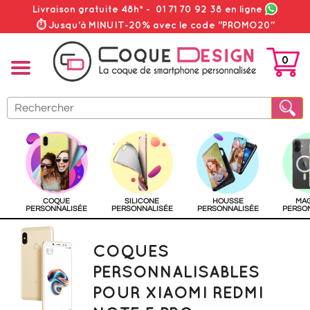
Livraison gratuite 48h*
-
01 71 70 92 38
en ligne
⏱ Jusqu'à MINUIT-20% avec le code "PROMO20"
0
PANIER
COQUE
SILICONE
HOUSSE
MA
PERSONNALISÉE
PERSONNALISÉE
PERSONNALISÉE
PERSO
COQUES
PERSONNALISABLES
POUR XIAOMI REDMI