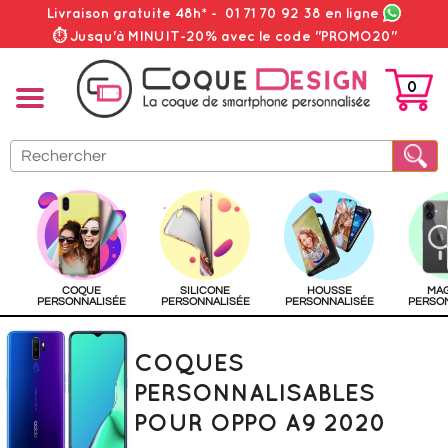
Livraison gratuite 48h*
-
01 71 70 92 38
en ligne
⏱ Jusqu'à MINUIT-20% avec le code "PROMO20"
0
PANIER
COQUE
SILICONE
HOUSSE
MA
PERSONNALISÉE
PERSONNALISÉE
PERSONNALISÉE
PERSO
COQUES
PERSONNALISABLES
POUR OPPO A9 2020