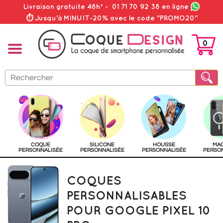
Livraison gratuite 48h*
-
01 71 70 92 38
en ligne
⏱ Jusqu'à MINUIT-20% avec le code "PROMO20"
0
PANIER
COQUE
SILICONE
HOUSSE
MA
PERSONNALISÉE
PERSONNALISÉE
PERSONNALISÉE
PERSO
COQUES
PERSONNALISABLES
POUR GOOGLE PIXEL 10