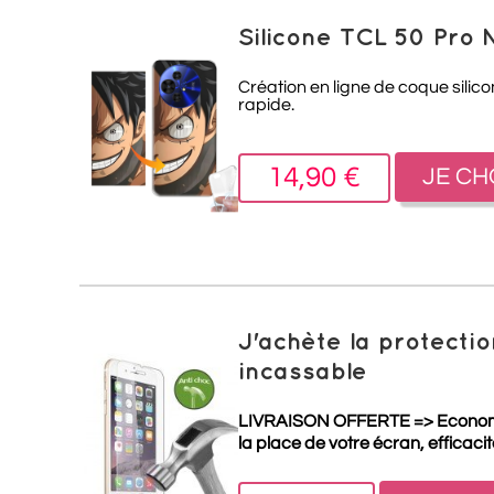
Silicone TCL 50 Pro
Création en ligne de coque silic
rapide.
14,90 €
JE CH
J'achète la protect
incassable
LIVRAISON OFFERTE =>
Econo
la place de votre écran, efficaci