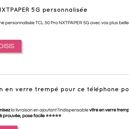
 NXTPAPER 5G personnalisée
one personnalisée TCL 50 Pro NXTPAPER 5G avec vos plus belles
OISIS
ion en verre trempé pour ce téléphone 
misez
la livraison en ajoutant l'indispensable
vitre en verre trem
té prouvée, pose facile
⭐
⭐
⭐
⭐
⭐