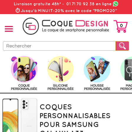
Livraison gratuite 48h*
-
01 71 70 92 38
en ligne
⏱ Jusqu'à MINUIT-20% avec le code "PROMO20"
0
PANIER
COQUE
SILICONE
HOUSSE
MA
PERSONNALISÉE
PERSONNALISÉE
PERSONNALISÉE
PERSO
COQUES
PERSONNALISABLES
POUR SAMSUNG