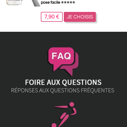
pose facile
⭐
⭐
⭐
⭐
⭐
7,90 €
JE CHOISIS