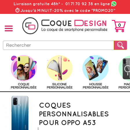
Livraison gratuite 48h*
-
01 71 70 92 38
en ligne
⏱ Jusqu'à MINUIT-20% avec le code "PROMO20"
0
PANIER
COQUE
SILICONE
HOUSSE
MA
PERSONNALISÉE
PERSONNALISÉE
PERSONNALISÉE
PERSO
COQUES
PERSONNALISABLES
POUR OPPO A53