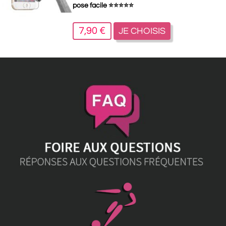
pose facile
⭐
⭐
⭐
⭐
⭐
7,90 €
JE CHOISIS