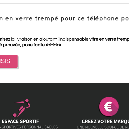
ion en verre trempé pour ce téléphone 
misez
la livraison en ajoutant l'indispensable
vitre en verre trem
té prouvée, pose facile
⭐
⭐
⭐
⭐
⭐
ISIS