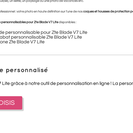
x(se), un selfie, un paysage ou une photo de vacances etc.
essionnel : votre photo en haute définition sur l'une de nos
coques et housses de protection pe
 personnalisables pour
Zte Blade V7 Lite
disponibles :
de personnalisable pour Zte Blade V7 Lite
abat personnalisable Zte Blade V7 Lite
cone Zte Blade V7 Lite
te personnalisé
Lite grâce à notre outil de personnalisation en ligne ! La perso
OISIS