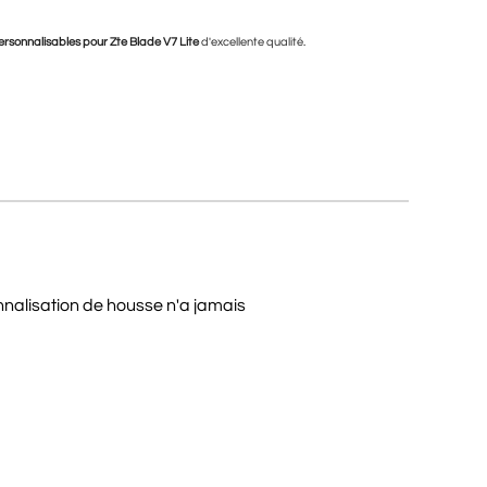
rsonnalisables pour Zte Blade V7 Lite
d'excellente qualité.
nnalisation de housse n'a jamais