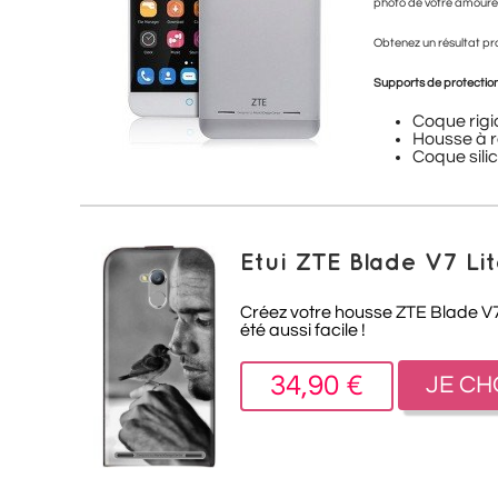
photo de votre amoureu
Obtenez un résultat prof
Supports de protection
Coque rigi
Housse à r
Coque sili
Etui ZTE Blade V7 Li
Créez votre housse ZTE Blade V7 
été aussi facile !
34,90 €
JE CH