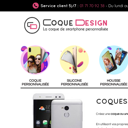
01 71 70 92 38
- Du lundi a
Service client 5j/7 :
COQUE
SILICONE
HOUSSE
PERSONNALISÉE
PERSONNALISÉE
PERSONNALISÉE
COQUES 
Créez une
coque ou une
En utilisant vos propres