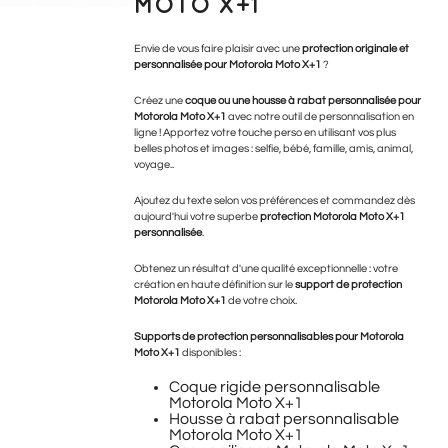
MOTO X+1
Envie de vous faire plaisir avec une
protection originale et
personnalisée pour Motorola Moto X+1
?
Créez une
coque ou une housse à rabat personnalisée pour
Motorola Moto X+1
avec notre outil de personnalisation en
ligne !
Apportez votre touche perso en utilisant vos plus
belles photos et images : selfie, bébé, famille, amis, animal,
voyage..
Ajoutez du texte selon vos préférences et commandez dès
aujourd'hui votre superbe
protection Motorola Moto X+1
personnalisée
.
Obtenez un résultat d'une qualité exceptionnelle : votre
création en haute définition sur le
support de protection
Motorola Moto X+1
de votre choix.
Supports de protection personnalisables pour Motorola
Moto X+1
disponibles :
Coque rigide personnalisable
Motorola Moto X+1
Housse à rabat personnalisable
Motorola Moto X+1