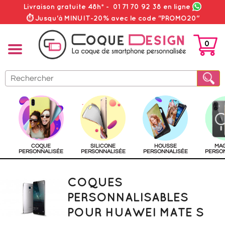
Livraison gratuite 48h*
-
01 71 70 92 38
en ligne
⏱ Jusqu'à MINUIT-20% avec le code "PROMO20"
0
PANIER
COQUE
SILICONE
HOUSSE
MA
PERSONNALISÉE
PERSONNALISÉE
PERSONNALISÉE
PERSO
COQUES
PERSONNALISABLES
POUR HUAWEI MATE S