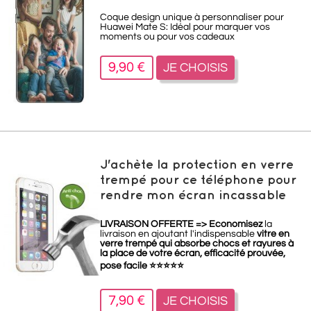
Coque design unique à personnaliser pour
Huawei Mate S: Idéal pour marquer vos
moments ou pour vos cadeaux
9,90 €
JE CHOISIS
J'achète la protection en verre
trempé pour ce téléphone pour
rendre mon écran incassable
LIVRAISON OFFERTE =>
Economisez
la
livraison en ajoutant l'indispensable
vitre en
verre trempé qui absorbe chocs et rayures à
la place de votre écran, efficacité prouvée,
pose facile
⭐
⭐
⭐
⭐
⭐
7,90 €
JE CHOISIS