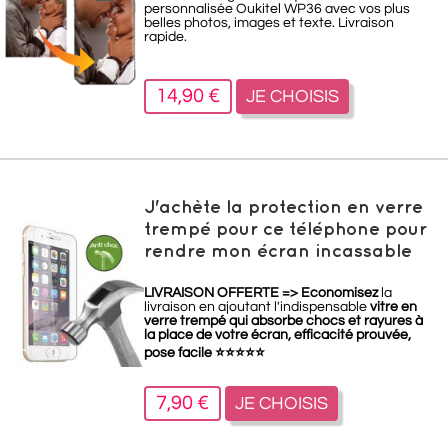
personnalisée Oukitel WP36 avec vos plus
belles photos, images et texte. Livraison
rapide.
14,90 €
JE CHOISIS
J'achète la protection en verre
trempé pour ce téléphone pour
rendre mon écran incassable
LIVRAISON OFFERTE =>
Economisez
la
livraison en ajoutant l'indispensable
vitre en
verre trempé qui absorbe chocs et rayures à
la place de votre écran, efficacité prouvée,
pose facile
⭐
⭐
⭐
⭐
⭐
7,90 €
JE CHOISIS