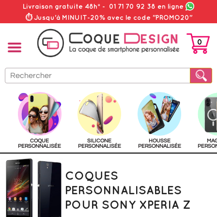
Livraison gratuite 48h*
-
01 71 70 92 38
en ligne
⏱ Jusqu'à MINUIT-20% avec le code "PROMO20"
0
PANIER
COQUE
SILICONE
HOUSSE
MA
PERSONNALISÉE
PERSONNALISÉE
PERSONNALISÉE
PERSO
COQUES
PERSONNALISABLES
POUR SONY XPERIA Z