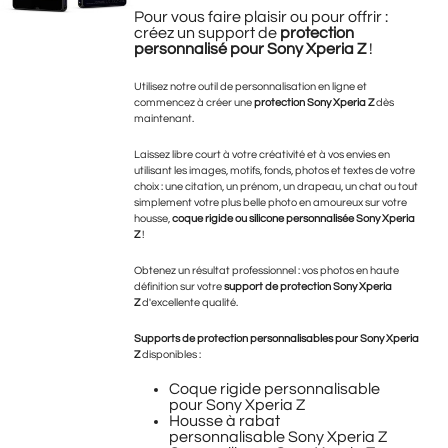
Pour vous faire plaisir ou pour offrir :
créez un support de
protection
personnalisé pour Sony Xperia Z
!
Utilisez notre outil de personnalisation en ligne et
commencez à créer une
protection Sony Xperia Z
dès
maintenant.
Laissez libre court à votre créativité et à vos envies en
utilisant les images, motifs, fonds, photos et textes de votre
choix : une citation, un prénom, un drapeau, un chat ou tout
simplement votre plus belle photo en amoureux sur votre
housse,
coque rigide ou silicone personnalisée Sony Xperia
Z
!
Obtenez un résultat professionnel : vos photos en haute
définition sur votre
support de protection Sony Xperia
Z
d'excellente qualité.
Supports de protection personnalisables pour Sony Xperia
Z
disponibles :
Coque rigide personnalisable
pour Sony Xperia Z
Housse à rabat
personnalisable Sony Xperia Z