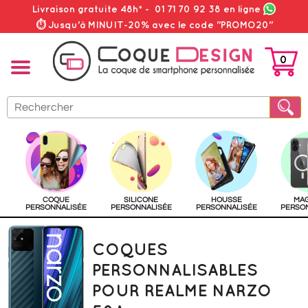
Livraison gratuite 48h*
-
01 71 70 92 38
en ligne
⏱ Jusqu'à MINUIT-20% avec le code "PROMO20"
0
PANIER
COQUE
SILICONE
HOUSSE
MA
PERSONNALISÉE
PERSONNALISÉE
PERSONNALISÉE
PERSO
COQUES
PERSONNALISABLES
POUR REALME NARZO