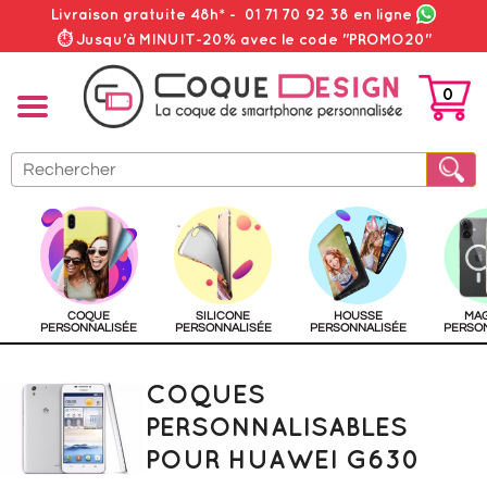
Livraison gratuite 48h*
-
01 71 70 92 38
en ligne
⏱ Jusqu'à MINUIT-20% avec le code "PROMO20"
0
PANIER
COQUE
SILICONE
HOUSSE
MA
PERSONNALISÉE
PERSONNALISÉE
PERSONNALISÉE
PERSO
COQUES
PERSONNALISABLES
POUR HUAWEI G630