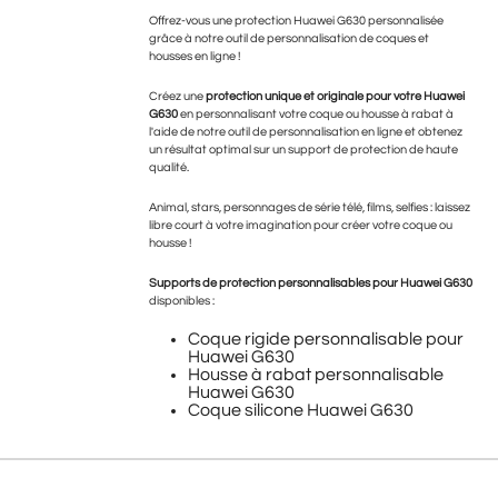
Offrez-vous une protection Huawei G630 personnalisée
grâce à notre outil de personnalisation de coques et
housses en ligne !
Créez une
protection unique et originale pour votre Huawei
G630
en personnalisant votre coque ou housse à rabat à
l'aide de notre outil de personnalisation en ligne et obtenez
un résultat optimal sur un support de protection de haute
qualité.
Animal, stars, personnages de série télé, films, selfies : laissez
libre court à votre imagination pour créer votre coque ou
housse !
Supports de protection personnalisables pour Huawei G630
disponibles :
Coque rigide personnalisable pour
Huawei G630
Housse à rabat personnalisable
Huawei G630
Coque silicone Huawei G630