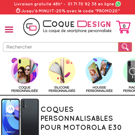
Livraison gratuite 48h*
-
01 71 70 92 38
en ligne
⏱ Jusqu'à MINUIT-20% avec le code "PROMO20"
0
PANIER
COQUE
SILICONE
HOUSSE
MA
PERSONNALISÉE
PERSONNALISÉE
PERSONNALISÉE
PERSO
COQUES
PERSONNALISABLES
POUR MOTOROLA E30