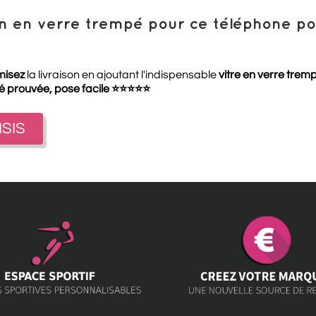
ion en verre trempé pour ce téléphone 
misez
la livraison en ajoutant l'indispensable
vitre en verre trem
té prouvée, pose facile
⭐
⭐
⭐
⭐
⭐
ISIS