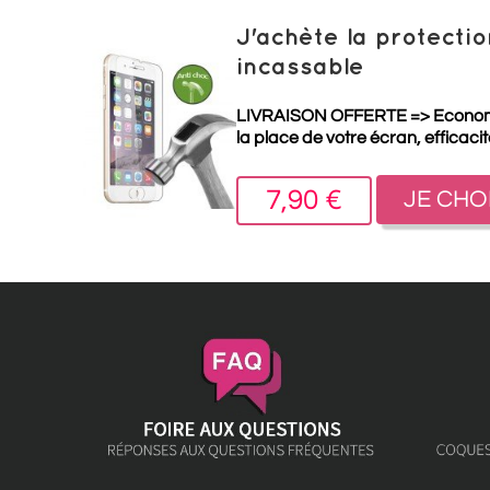
J'achète la protect
incassable
LIVRAISON OFFERTE =>
Econo
la place de votre écran, efficaci
7,90 €
JE CHO