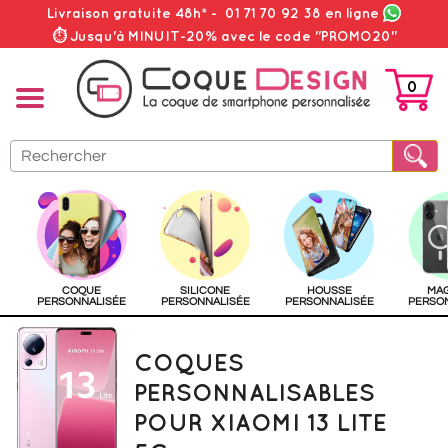
Livraison gratuite 48h*
-
01 71 70 92 38
en ligne
⏱ Jusqu'à MINUIT-20% avec le code "PROMO20"
0
PANIER
COQUE
SILICONE
HOUSSE
MA
PERSONNALISÉE
PERSONNALISÉE
PERSONNALISÉE
PERSO
COQUES
PERSONNALISABLES
POUR XIAOMI 13 LITE