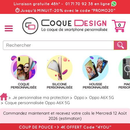
Livraison gratuite 48h*
-
01 71 70 92 38
en ligne
⏱ Jusqu'à MINUIT-20% avec le code "PROMO20"
0
PANIER
COQUE
SILICONE
HOUSSE
MA
PERSONNALISÉE
PERSONNALISÉE
PERSONNALISÉE
PERSO
Je personnalise ma protection
Oppo
Oppo A6X 5G
Coque personnalisée Oppo A6X 5G
Commandez maintenant et recevez votre colis le Mercredi 12 Août
2026 (estimation)
COUP DE POUCE => 4€ OFFERT Code "4YOU"