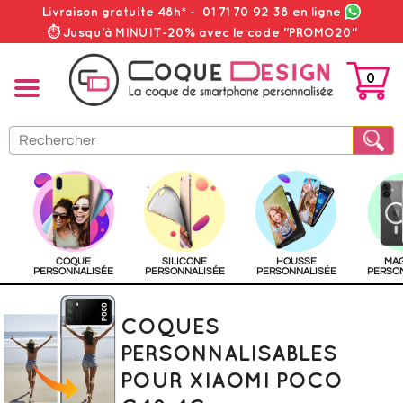
Livraison gratuite 48h*
-
01 71 70 92 38
en ligne
⏱ Jusqu'à MINUIT-20% avec le code "PROMO20"
0
PANIER
COQUE
SILICONE
HOUSSE
MA
PERSONNALISÉE
PERSONNALISÉE
PERSONNALISÉE
PERSO
COQUES
PERSONNALISABLES
POUR XIAOMI POCO