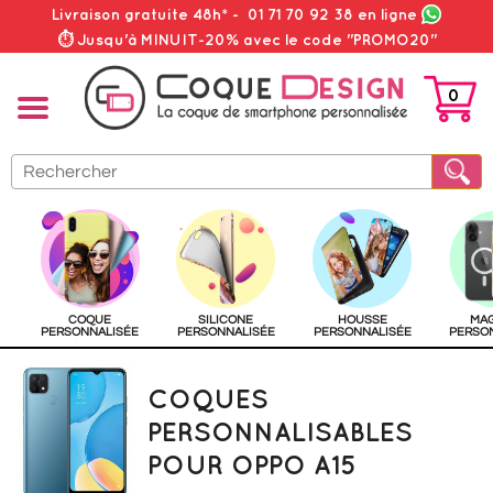
Livraison gratuite 48h*
-
01 71 70 92 38
en ligne
⏱ Jusqu'à MINUIT-20% avec le code "PROMO20"
0
PANIER
COQUE
SILICONE
HOUSSE
MA
PERSONNALISÉE
PERSONNALISÉE
PERSONNALISÉE
PERSO
COQUES
PERSONNALISABLES
POUR OPPO A15