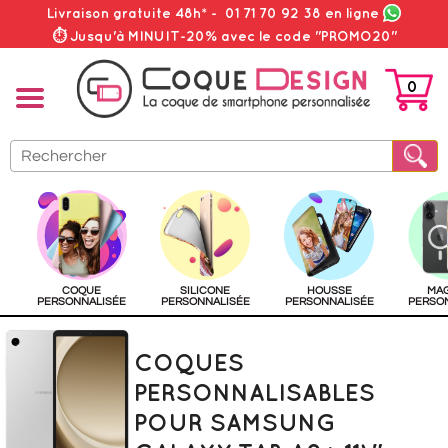
Livraison gratuite 48h*
-
01 71 70 92 38
en ligne
⏱ Jusqu'à MINUIT-20% avec le code "PROMO20"
0
PANIER
COQUE
SILICONE
HOUSSE
MA
PERSONNALISÉE
PERSONNALISÉE
PERSONNALISÉE
PERSO
COQUES
PERSONNALISABLES
POUR SAMSUNG