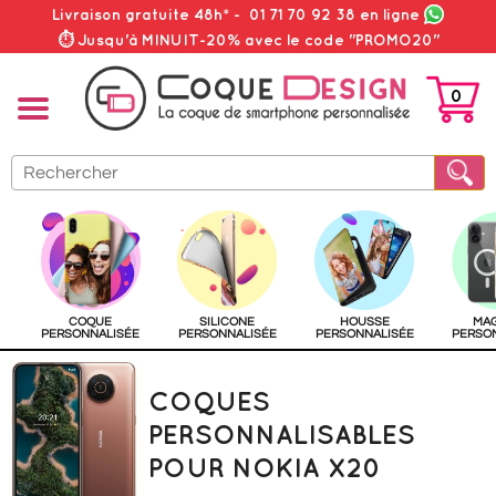
Livraison gratuite 48h*
-
01 71 70 92 38
en ligne
⏱ Jusqu'à MINUIT-20% avec le code "PROMO20"
0
PANIER
COQUE
SILICONE
HOUSSE
MA
PERSONNALISÉE
PERSONNALISÉE
PERSONNALISÉE
PERSO
COQUES
PERSONNALISABLES
POUR NOKIA X20