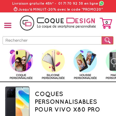
Livraison gratuite 48h*
-
01 71 70 92 38
en ligne
⏱ Jusqu'à MINUIT-20% avec le code "PROMO20"
0
PANIER
COQUE
SILICONE
HOUSSE
MA
PERSONNALISÉE
PERSONNALISÉE
PERSONNALISÉE
PERSO
COQUES
PERSONNALISABLES
POUR VIVO X80 PRO