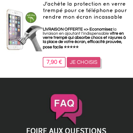
J'achète la protection en verre
trempé pour ce téléphone pour
rendre mon écran incassable
LIVRAISON OFFERTE =>
Economisez
la
livraison en ajoutant l'indispensable
vitre en
verre trempé qui absorbe chocs et rayures à
la place de votre écran, efficacité prouvée,
pose facile
⭐
⭐
⭐
⭐
⭐
7,90 €
JE CHOISIS