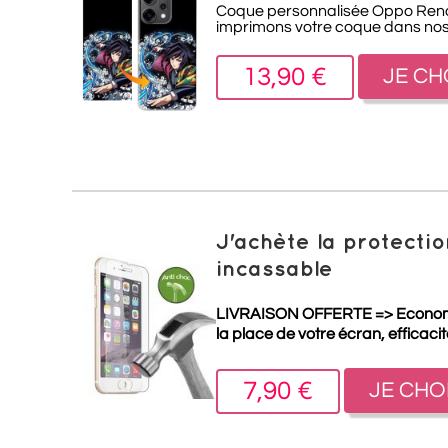
Coque personnalisée Oppo Reno 14
imprimons votre coque dans nos a
13,90 €
JE CH
J'achète la protect
incassable
LIVRAISON OFFERTE =>
Econo
la place de votre écran, efficaci
7,90 €
JE CHO