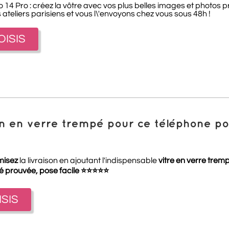
 Pro : créez la vôtre avec vos plus belles images et photos pr
teliers parisiens et vous l\'envoyons chez vous sous 48h !
OISIS
ion en verre trempé pour ce téléphone 
misez
la livraison en ajoutant l'indispensable
vitre en verre trem
té prouvée, pose facile
⭐
⭐
⭐
⭐
⭐
ISIS