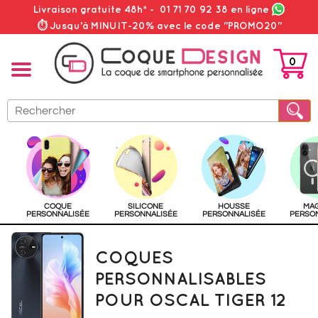
Livraison gratuite 48h*
-
01 71 70 92 38
en ligne
⏱ Jusqu'à MINUIT-20% avec le code "PROMO20"
0
PANIER
COQUE
SILICONE
HOUSSE
MA
PERSONNALISÉE
PERSONNALISÉE
PERSONNALISÉE
PERSO
COQUES
PERSONNALISABLES
POUR OSCAL TIGER 12