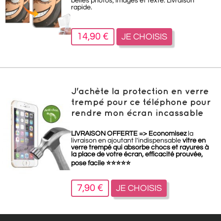
belles photos, images et texte. Livraison
rapide.
14,90 €
JE CHOISIS
J'achète la protection en verre
trempé pour ce téléphone pour
rendre mon écran incassable
LIVRAISON OFFERTE =>
Economisez
la
livraison en ajoutant l'indispensable
vitre en
verre trempé qui absorbe chocs et rayures à
la place de votre écran, efficacité prouvée,
pose facile
⭐
⭐
⭐
⭐
⭐
7,90 €
JE CHOISIS