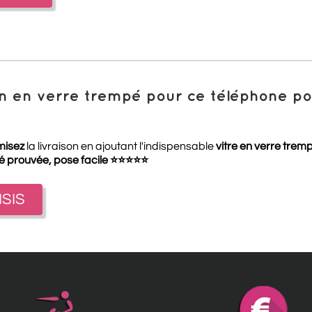
ion en verre trempé pour ce téléphone 
misez
la livraison en ajoutant l'indispensable
vitre en verre trem
té prouvée, pose facile
⭐
⭐
⭐
⭐
⭐
ISIS