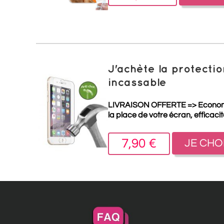
J'achète la protect
incassable
LIVRAISON OFFERTE =>
Econo
la place de votre écran, efficaci
7,90 €
JE CHO