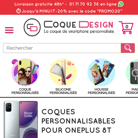
Livraison gratuite 48h*
-
01 71 70 92 38
en ligne
⏱ Jusqu'à MINUIT-20% avec le code "PROMO20"
0
PANIER
COQUE
SILICONE
HOUSSE
MA
PERSONNALISÉE
PERSONNALISÉE
PERSONNALISÉE
PERSO
COQUES
PERSONNALISABLES
POUR ONEPLUS 8T