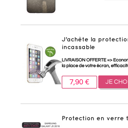
J'achète la protect
incassable
LIVRAISON OFFERTE =>
Econo
la place de votre écran, efficaci
7,90 €
JE CHO
Protection en verre