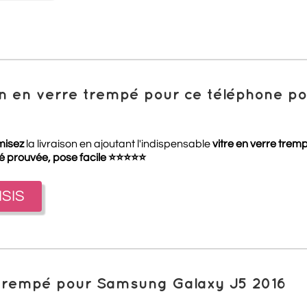
ion en verre trempé pour ce téléphone 
misez
la livraison en ajoutant l'indispensable
vitre en verre trem
té prouvée, pose facile
⭐
⭐
⭐
⭐
⭐
ISIS
 trempé pour Samsung Galaxy J5 2016