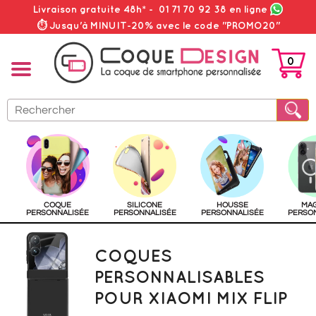
Livraison gratuite 48h*
-
01 71 70 92 38
en ligne
⏱ Jusqu'à MINUIT-20% avec le code "PROMO20"
0
PANIER
COQUE
SILICONE
HOUSSE
MA
PERSONNALISÉE
PERSONNALISÉE
PERSONNALISÉE
PERSO
COQUES
PERSONNALISABLES
POUR XIAOMI MIX FLIP