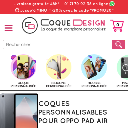
Livraison gratuite 48h*
-
01 71 70 92 38
en ligne
⏱ Jusqu'à MINUIT-20% avec le code "PROMO20"
0
PANIER
COQUE
SILICONE
HOUSSE
MA
PERSONNALISÉE
PERSONNALISÉE
PERSONNALISÉE
PERSO
COQUES
PERSONNALISABLES
POUR OPPO PAD AIR