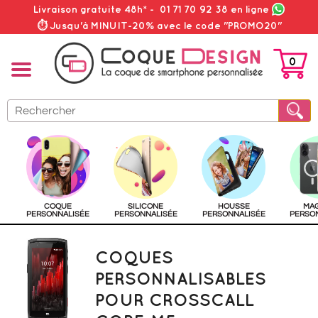
Livraison gratuite 48h*
-
01 71 70 92 38
en ligne
⏱ Jusqu'à MINUIT-20% avec le code "PROMO20"
0
PANIER
COQUE
SILICONE
HOUSSE
MA
PERSONNALISÉE
PERSONNALISÉE
PERSONNALISÉE
PERSO
COQUES
PERSONNALISABLES
POUR CROSSCALL