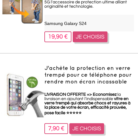
5G l'accessoire de protection ultime alliant
originalité et technologie.
Samsung Galaxy S24
19,90 €
JE CHOISIS
J'achète la protection en verre
trempé pour ce téléphone pour
rendre mon écran incassable
LIVRAISON OFFERTE =>
Economisez
la
livraison en ajoutant l'indispensable
vitre en
verre trempé qui absorbe chocs et rayures à
la place de votre écran, efficacité prouvée,
pose facile
⭐
⭐
⭐
⭐
⭐
7,90 €
JE CHOISIS