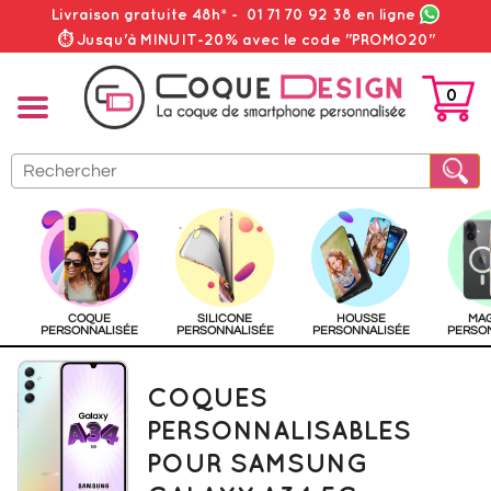
Livraison gratuite 48h*
-
01 71 70 92 38
en ligne
⏱ Jusqu'à MINUIT-20% avec le code "PROMO20"
0
PANIER
COQUE
SILICONE
HOUSSE
MA
PERSONNALISÉE
PERSONNALISÉE
PERSONNALISÉE
PERSO
COQUES
PERSONNALISABLES
POUR SAMSUNG