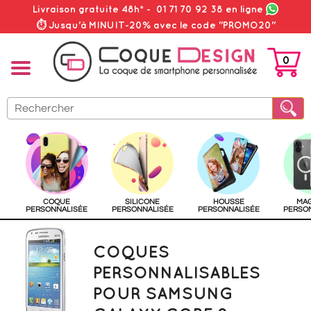
Livraison gratuite 48h*
-
01 71 70 92 38
en ligne
⏱ Jusqu'à MINUIT-20% avec le code "PROMO20"
0
PANIER
COQUE
SILICONE
HOUSSE
MA
PERSONNALISÉE
PERSONNALISÉE
PERSONNALISÉE
PERSO
COQUES
PERSONNALISABLES
POUR SAMSUNG