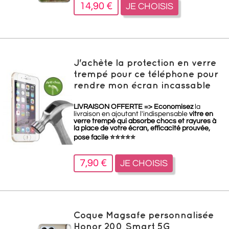
14,90 €
JE CHOISIS
J'achète la protection en verre
trempé pour ce téléphone pour
rendre mon écran incassable
LIVRAISON OFFERTE =>
Economisez
la
livraison en ajoutant l'indispensable
vitre en
verre trempé qui absorbe chocs et rayures à
la place de votre écran, efficacité prouvée,
pose facile
⭐
⭐
⭐
⭐
⭐
7,90 €
JE CHOISIS
Coque Magsafe personnalisée
Honor 200 Smart 5G