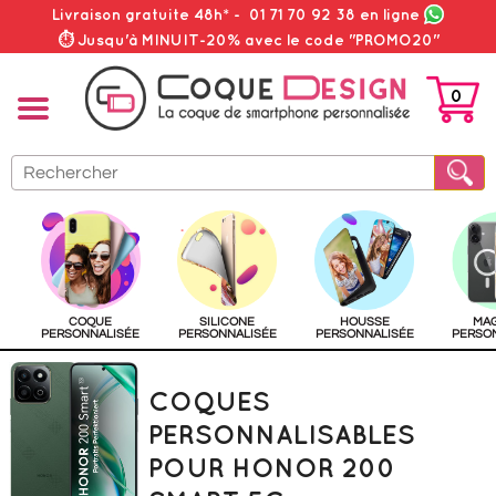
Livraison gratuite 48h*
-
01 71 70 92 38
en ligne
⏱ Jusqu'à MINUIT-20% avec le code "PROMO20"
0
PANIER
COQUE
SILICONE
HOUSSE
MA
PERSONNALISÉE
PERSONNALISÉE
PERSONNALISÉE
PERSO
COQUES
PERSONNALISABLES
POUR HONOR 200