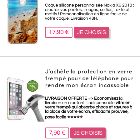
Coque silicone personnalisée Nokia X6 2018 :
ajoutez vos photos, images, selfies, texte et
motifs ! Personnalisation en ligne facile de
votre coque. Livraison 48H.
17,90 €
JE CHOISIS
J'achète la protection en verre
trempé pour ce téléphone pour
rendre mon écran incassable
LIVRAISON OFFERTE =>
Economisez
la
livraison en ajoutant l'indispensable
vitre en
verre trempé qui absorbe chocs et rayures à
la place de votre écran, efficacité prouvée,
pose facile
⭐
⭐
⭐
⭐
⭐
7,90 €
JE CHOISIS