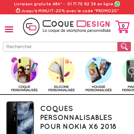
Livraison gratuite 48h*
-
01 71 70 92 38
en ligne
⏱ Jusqu'à MINUIT-20% avec le code "PROMO20"
0
PANIER
COQUE
SILICONE
HOUSSE
MA
PERSONNALISÉE
PERSONNALISÉE
PERSONNALISÉE
PERSO
COQUES
PERSONNALISABLES
POUR NOKIA X6 2018