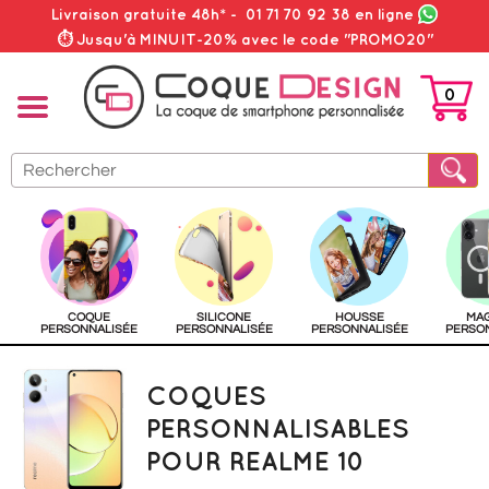
Livraison gratuite 48h*
-
01 71 70 92 38
en ligne
⏱ Jusqu'à MINUIT-20% avec le code "PROMO20"
0
PANIER
COQUE
SILICONE
HOUSSE
MA
PERSONNALISÉE
PERSONNALISÉE
PERSONNALISÉE
PERSO
COQUES
PERSONNALISABLES
POUR REALME 10