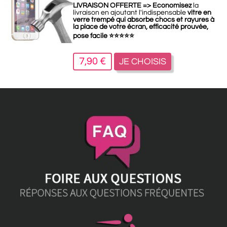
LIVRAISON OFFERTE =>
Economisez
la
livraison en ajoutant l'indispensable
vitre en
verre trempé qui absorbe chocs et rayures à
la place de votre écran, efficacité prouvée,
pose facile
⭐
⭐
⭐
⭐
⭐
7,90 €
JE CHOISIS