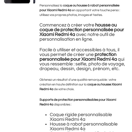
Personnalisez la
coque ou housse à rabat personnalisée
pour Xiaomi Redmi 4a
en apportant
votre touche perso :
utilisez vos propres photos, images et textes.
Commencez à créer votre
housse ou
coque de protection personnalisée pour
Xiaomi Redmi 4a
avec notre outil de
personnalisation en ligne.
Facile à utiliser et accessibles à tous, il
vous permet de créer une
protection
personnalisée pour Xiaomi Redmi 4a
qui
vous ressemble : selfie, photo de voyage,
drapeau, dessin, design, prénom, etc.
Obtenez un résultat d'une qualité remarquable : votre
création en haute définition sur la
coque ou housse Xiaomi
Redmi 4a
de votre choix.
Supports de protection personnalisables pour Xiaomi
Redmi 4a
disponibles :
Coque rigide personnalisable
Xiaomi Redmi 4a
Housse à rabat personnalisable
Xiaomi Redmi 4a