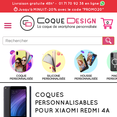
Livraison gratuite 48h*
-
01 71 70 92 38
en ligne
⏱ Jusqu'à MINUIT-20% avec le code "PROMO20"
0
PANIER
COQUE
SILICONE
HOUSSE
MA
PERSONNALISÉE
PERSONNALISÉE
PERSONNALISÉE
PERSO
COQUES
PERSONNALISABLES
POUR XIAOMI REDMI 4A