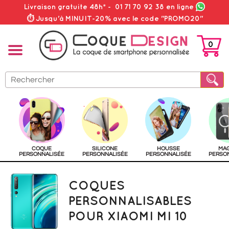
Livraison gratuite 48h*
-
01 71 70 92 38
en ligne
⏱ Jusqu'à MINUIT-20% avec le code "PROMO20"
0
PANIER
COQUE
SILICONE
HOUSSE
MA
PERSONNALISÉE
PERSONNALISÉE
PERSONNALISÉE
PERSO
COQUES
PERSONNALISABLES
POUR XIAOMI MI 10