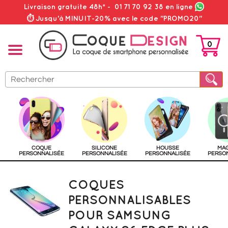
Livraison gratuite 48h*
-
01 71 70 92 38
en ligne
⏱ Jusqu'à MINUIT-20% avec le code "PROMO20"
0
PANIER
COQUE
SILICONE
HOUSSE
MA
PERSONNALISÉE
PERSONNALISÉE
PERSONNALISÉE
PERSO
COQUES
PERSONNALISABLES
POUR SAMSUNG