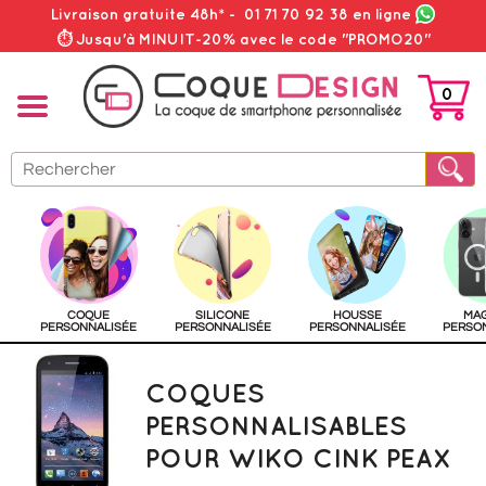
Livraison gratuite 48h*
-
01 71 70 92 38
en ligne
⏱ Jusqu'à MINUIT-20% avec le code "PROMO20"
0
PANIER
COQUE
SILICONE
HOUSSE
MA
PERSONNALISÉE
PERSONNALISÉE
PERSONNALISÉE
PERSO
COQUES
PERSONNALISABLES
POUR WIKO CINK PEAX