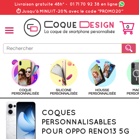
Livraison gratuite 48h*
-
01 71 70 92 38
en ligne
⏱ Jusqu'à MINUIT-20% avec le code "PROMO20"
0
PANIER
COQUE
SILICONE
HOUSSE
MA
PERSONNALISÉE
PERSONNALISÉE
PERSONNALISÉE
PERSO
COQUES
PERSONNALISABLES
POUR OPPO RENO13 5G