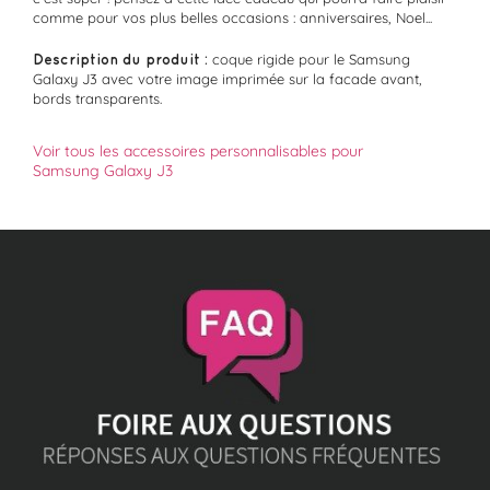
comme pour vos plus belles occasions : anniversaires, Noel...
Description du produit :
coque rigide pour le Samsung
Galaxy J3 avec votre image imprimée sur la facade avant,
bords transparents.
Voir tous les accessoires personnalisables pour
Samsung Galaxy J3