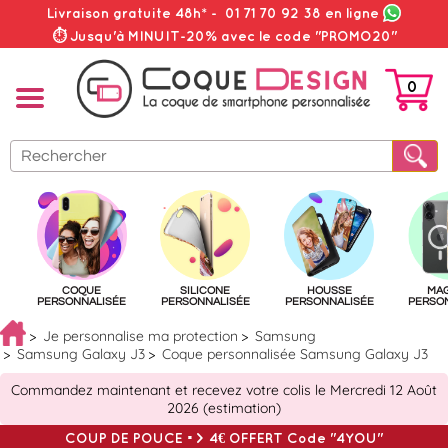
Livraison gratuite 48h*
-
01 71 70 92 38
en ligne
⏱ Jusqu'à MINUIT-20% avec le code "PROMO20"
0
PANIER
COQUE
SILICONE
HOUSSE
MA
PERSONNALISÉE
PERSONNALISÉE
PERSONNALISÉE
PERSO
Je personnalise ma protection
Samsung
Samsung Galaxy J3
Coque personnalisée Samsung Galaxy J3
Commandez maintenant et recevez votre colis le Mercredi 12 Août
2026 (estimation)
COUP DE POUCE => 4€ OFFERT Code "4YOU"