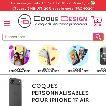
Livraison gratuite 48h*
-
01 71 70 92 38
en ligne
⏱ Jusqu'à MINUIT-20% avec le code "PROMO20"
0
PANIER
COQUE
SILICONE
HOUSSE
MA
PERSONNALISÉE
PERSONNALISÉE
PERSONNALISÉE
PERSO
COQUES
PERSONNALISABLES
POUR IPHONE 17 AIR