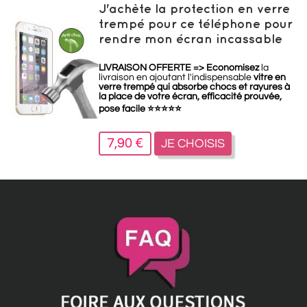
J'achète la protection en verre
trempé pour ce téléphone pour
rendre mon écran incassable
LIVRAISON OFFERTE =>
Economisez
la
livraison en ajoutant l'indispensable
vitre en
verre trempé qui absorbe chocs et rayures à
la place de votre écran, efficacité prouvée,
pose facile
⭐
⭐
⭐
⭐
⭐
7,90 €
JE CHOISIS