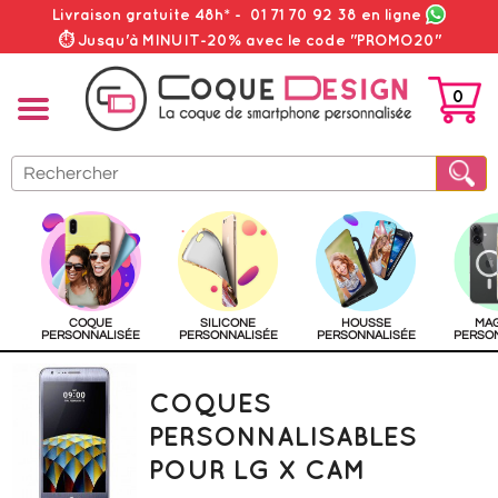
Livraison gratuite 48h*
-
01 71 70 92 38
en ligne
⏱ Jusqu'à MINUIT-20% avec le code "PROMO20"
0
PANIER
COQUE
SILICONE
HOUSSE
MA
PERSONNALISÉE
PERSONNALISÉE
PERSONNALISÉE
PERSO
COQUES
PERSONNALISABLES
POUR LG X CAM