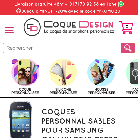
Livraison gratuite 48h*
-
01 71 70 92 38
en ligne
⏱ Jusqu'à MINUIT-20% avec le code "PROMO20"
0
PANIER
COQUE
SILICONE
HOUSSE
MA
PERSONNALISÉE
PERSONNALISÉE
PERSONNALISÉE
PERSO
COQUES
PERSONNALISABLES
POUR SAMSUNG