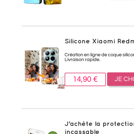
Silicone Xiaomi Redm
Création en ligne de coque silic
Livraison rapide.
14,90 €
JE CH
J'achète la protect
incassable