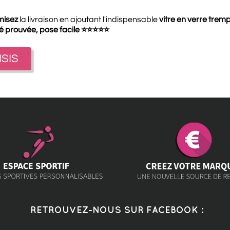
misez
la livraison en ajoutant l'indispensable
vitre en verre trem
té prouvée, pose facile
⭐
⭐
⭐
⭐
⭐
ISIS
RETROUVEZ-NOUS SUR FACEBOOK :