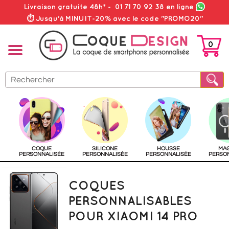
Livraison gratuite 48h*
-
01 71 70 92 38
en ligne
⏱ Jusqu'à MINUIT-20% avec le code "PROMO20"
0
PANIER
COQUE
SILICONE
HOUSSE
MA
PERSONNALISÉE
PERSONNALISÉE
PERSONNALISÉE
PERSO
COQUES
PERSONNALISABLES
POUR XIAOMI 14 PRO