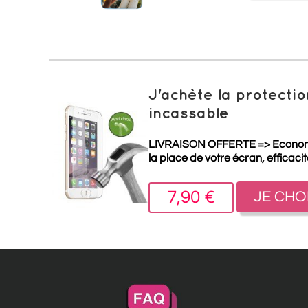
J'achète la protect
incassable
LIVRAISON OFFERTE =>
Econo
la place de votre écran, efficaci
7,90 €
JE CHO