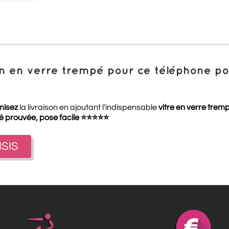
ion en verre trempé pour ce téléphone 
misez
la livraison en ajoutant l'indispensable
vitre en verre trem
té prouvée, pose facile
⭐
⭐
⭐
⭐
⭐
ISIS