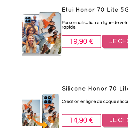
Etui Honor 70 Lite 5
Personnalisation en ligne de votr
rapide.
19,90 €
JE CH
Silicone Honor 70 Li
Création en ligne de coque silico
14,90 €
JE CH