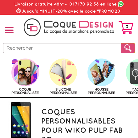
Livraison gratuite 48h*
-
01 71 70 92 38
en ligne
⏱ Jusqu'à MINUIT-20% avec le code "PROMO20"
0
PANIER
COQUE
SILICONE
HOUSSE
MA
PERSONNALISÉE
PERSONNALISÉE
PERSONNALISÉE
PERSO
COQUES
PERSONNALISABLES
POUR WIKO PULP FAB