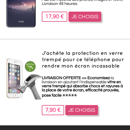
Livraison 48 heures.
17,90 €
JE CHOISIS
J'achète la protection en verre
trempé pour ce téléphone pour
rendre mon écran incassable
LIVRAISON OFFERTE =>
Economisez
la
livraison en ajoutant l'indispensable
vitre en
verre trempé qui absorbe chocs et rayures à
la place de votre écran, efficacité prouvée,
pose facile
⭐
⭐
⭐
⭐
⭐
7,90 €
JE CHOISIS