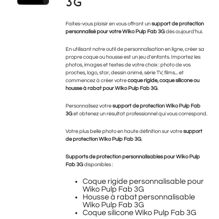
3G
Faites-vous plaisir en vous offrant un
support de protection
personnalisé pour votre Wiko Pulp Fab 3G
dès aujourd'hui.
En utilisant notre outil de personnalisation en ligne, créer sa
propre coque ou housse est un jeu d'enfants. Importez les
photos, images et textes de votre choix : photo de vos
proches, logo, star, dessin animé, série TV, films... et
commencez à créer votre
coque rigide, coque silicone ou
housse à rabat pour Wiko Pulp Fab 3G
.
Personnalisez votre
support de protection Wiko Pulp Fab
3G
et obtenez un résultat professionnel qui vous correspond.
Votre plus belle photo en haute définition sur votre
support
de protection Wiko Pulp Fab 3G
.
Supports de protection personnalisables pour
Wiko Pulp
Fab 3G
disponibles :
Coque rigide personnalisable pour
Wiko Pulp Fab 3G
Housse à rabat personnalisable
Wiko Pulp Fab 3G
Coque silicone Wiko Pulp Fab 3G