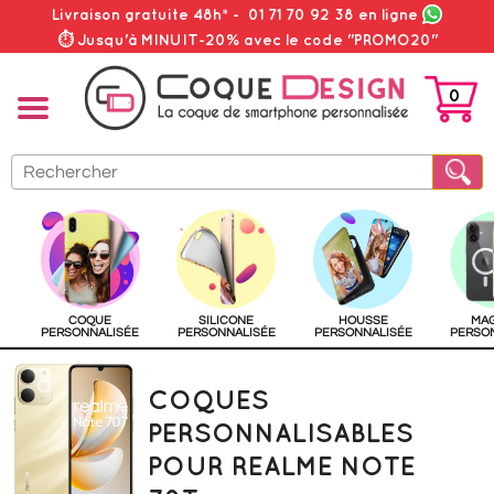
Livraison gratuite 48h*
-
01 71 70 92 38
en ligne
⏱ Jusqu'à MINUIT-20% avec le code "PROMO20"
0
PANIER
COQUE
SILICONE
HOUSSE
MA
PERSONNALISÉE
PERSONNALISÉE
PERSONNALISÉE
PERSO
COQUES
PERSONNALISABLES
POUR REALME NOTE