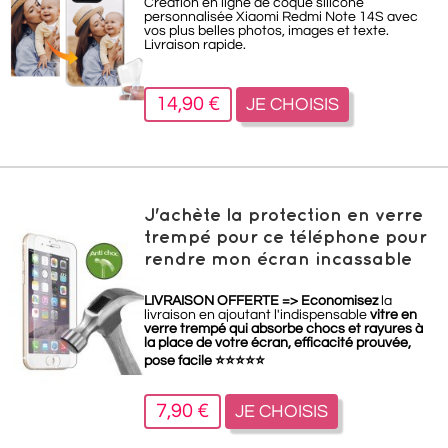
Création en ligne de coque silicone
personnalisée Xiaomi Redmi Note 14S avec
vos plus belles photos, images et texte.
Livraison rapide.
14,90 €
JE CHOISIS
J'achète la protection en verre
trempé pour ce téléphone pour
rendre mon écran incassable
LIVRAISON OFFERTE =>
Economisez
la
livraison en ajoutant l'indispensable
vitre en
verre trempé qui absorbe chocs et rayures à
la place de votre écran, efficacité prouvée,
pose facile
⭐
⭐
⭐
⭐
⭐
7,90 €
JE CHOISIS