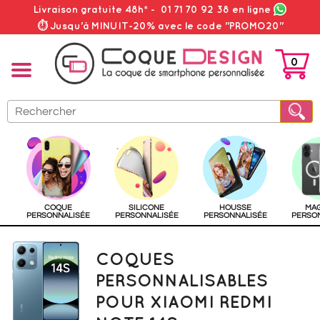
Livraison gratuite 48h*
-
01 71 70 92 38
en ligne
⏱ Jusqu'à MINUIT-20% avec le code "PROMO20"
0
PANIER
COQUE
SILICONE
HOUSSE
MA
PERSONNALISÉE
PERSONNALISÉE
PERSONNALISÉE
PERSO
COQUES
PERSONNALISABLES
POUR XIAOMI REDMI